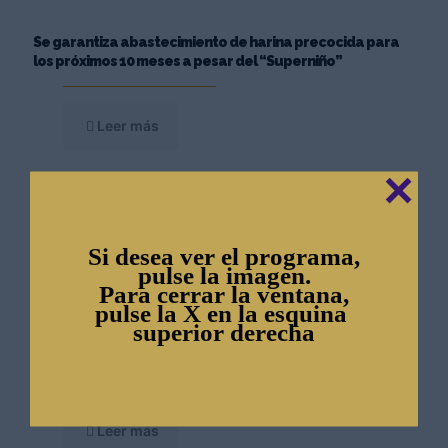
Se garantiza abastecimiento de harina precocida para
los próximos 10 meses a pesar del “Superniño”
Leer más
✕
Sector azucarero proyecta crecimiento
Si desea ver el programa,
Leer más
pulse la imagen.
Para cerrar la ventana,
pulse la X en la esquina
superior derecha
Cosechas de maíz y arroz enfrentan distorsiones
estructurales que comprometen rentabilidad del campo
Leer más