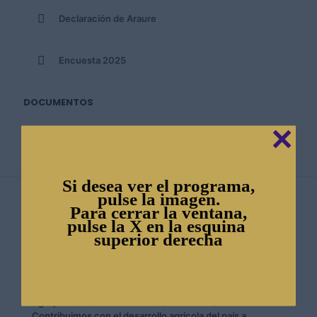
Declaración de Araure
Encuesta 2025
DOCUMENTOS
✕
Entrevista a Ramón Fuaz Kassen
†
Si desea ver el programa,
pulse la imagen.
Para cerrar la ventana,
pulse la X en la esquina
superior derecha
FEDEAGRO
En La Confederación de Asociaciones de Productores
Agropecuarios de Venezuela (FEDEAGRO)
Contribuimos con el desarrollo agrícola del país a