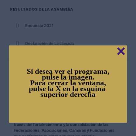
RESULTADOS DE LA ASAMBLEA
Encuesta 2021
Declaración de La Llanada
✕
Si desea ver el programa,
pulse la imagen.
Para cerrar la ventana,
pulse la X en la esquina
superior derecha
FEDEAGRO
En La Confederación de Asociaciones de Productores
Agropecuarios de Venezuela (FEDEAGRO)
Contribuimos con el desarrollo agrícola del país a
través del fortalecimiento y la consolidación de las
Federaciones, Asociaciones, Cámaras y Fundaciones