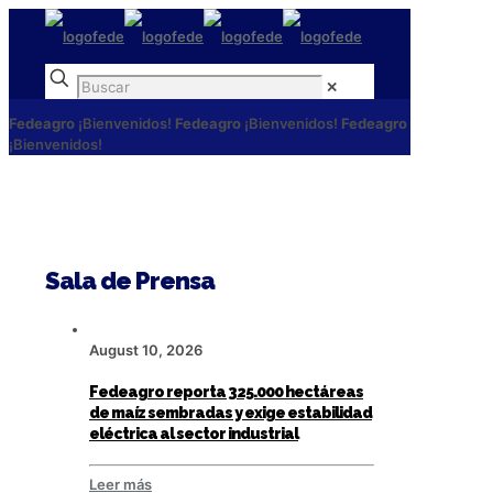
✕
Fedeagro
¡Bienvenidos!
Fedeagro
¡Bienvenidos!
Fedeagro
¡Bienvenidos!
Sala de Prensa
August 10, 2026
Fedeagro reporta 325.000 hectáreas
de maíz sembradas y exige estabilidad
eléctrica al sector industrial
Leer más