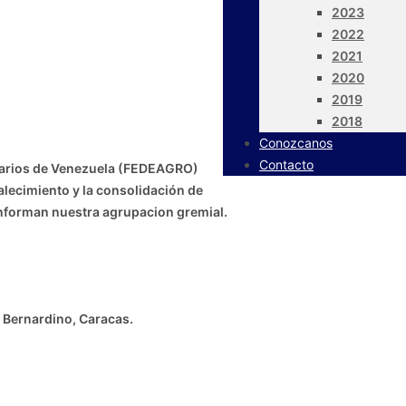
2023
2022
2021
2020
2019
2018
Conozcanos
Contacto
uarios de Venezuela (FEDEAGRO)
talecimiento y la consolidación de
nforman nuestra agrupacion gremial.
an Bernardino, Caracas.