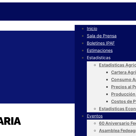
Inicio
Sala de Prensa
Boletines IPAF
Estimaciones
Estadisticas
Estadisticas Agri
Cartera Agr
Consumo A
Precios al 
Producción
Costos de P
Estadisticas Eco
Eventos
ARIA
60 Aniversario F
Asamblea Fedeag