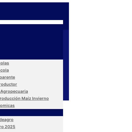
colas
icola
parente
Productor
 Agropecuaria
roducción Maíz Invierno
nomicas
edeagro
ro 2025