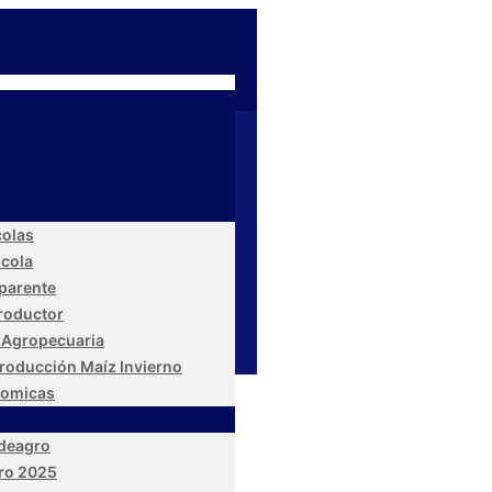
colas
icola
parente
Productor
 Agropecuaria
roducción Maíz Invierno
nomicas
edeagro
ro 2025