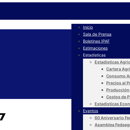
Inicio
Sala de Prensa
Boletines IPAF
Estimaciones
Estadisticas
Estadisticas Agri
Cartera Agr
Consumo A
Precios al 
Producción
Costos de P
Estadisticas Eco
Eventos
7
60 Aniversario F
Asamblea Fedeag