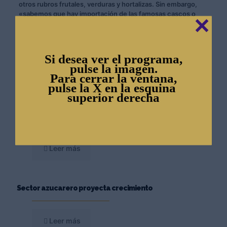
otros rubros frutales, verduras y hortalizas. Sin embargo,
«sabemos que hay importación de las famosas cascos o
✕
rodajas de piña en almíbar».
Con información de Bitácora Económica
Si desea ver el programa,
pulse la imagen.
Para cerrar la ventana,
Posts Relacionados
pulse la X en la esquina
superior derecha
Se garantiza abastecimiento de harina precocida para
los próximos 10 meses a pesar del “Superniño”
Leer más
Sector azucarero proyecta crecimiento
Leer más