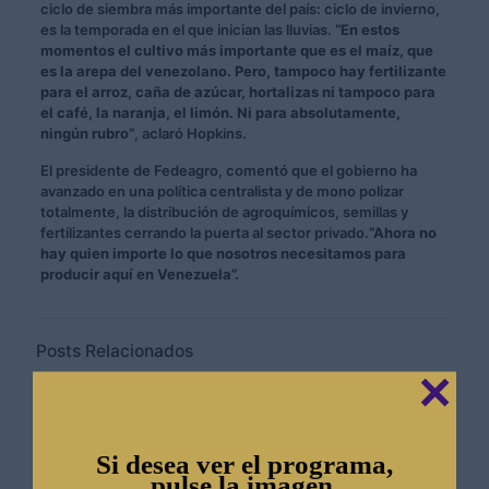
ciclo de siembra más importante del país: ciclo de invierno,
es la temporada en el que inician las lluvias.
“En estos
momentos el cultivo más importante que es el maíz, que
es la arepa del venezolano. Pero, tampoco hay fertilizante
para el arroz, caña de azúcar, hortalizas ni tampoco para
el café, la naranja, el limón. Ni para absolutamente,
ningún rubro”
, aclaró Hopkins.
El presidente de Fedeagro, comentó que el gobierno ha
avanzado en una política centralista y de mono polizar
totalmente, la distribución de agroquímicos, semillas y
fertilizantes cerrando la puerta al sector privado.
“Ahora no
hay quien importe lo que nosotros necesitamos para
producir aquí en Venezuela”.
Posts Relacionados
✕
Se garantiza abastecimiento de harina precocida para
los próximos 10 meses a pesar del “Superniño”
Si desea ver el programa,
pulse la imagen.