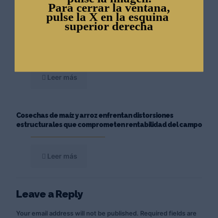
Para cerrar la ventana,
Leer más
pulse la X en la esquina
superior derecha
Sector azucarero proyecta crecimiento
Leer más
Cosechas de maíz y arroz enfrentan distorsiones
estructurales que comprometen rentabilidad del campo
Leer más
Leave a Reply
Your email address will not be published.
Required fields are