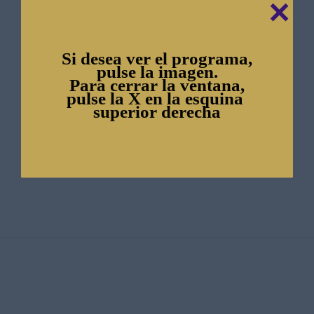
✕
Area Libre Comercio de Las Americas
Comunidad Andina de Naciones
Si desea ver el programa,
Organización Mundial de Comercio
pulse la imagen.
Para cerrar la ventana,
Asambleas Fedeagro
pulse la X en la esquina
superior derecha
Gacetas