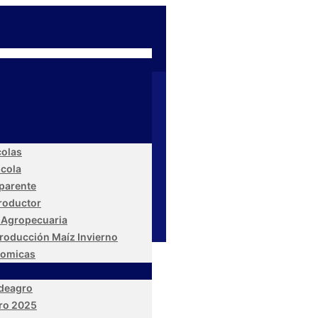
colas
icola
parente
Productor
 Agropecuaria
roducción Maíz Invierno
nomicas
edeagro
ro 2025