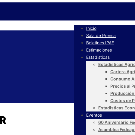
Inicio
Sala de Prensa
Boletines IPAF
Estimaciones
Estadisticas
Estadisticas Agri
Cartera Agr
Consumo A
Precios al 
Producción
Costos de P
Estadisticas Eco
Eventos
R
60 Aniversario F
Asamblea Fedeag