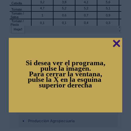
✕
Más Estadísticas
Si desea ver el programa,
pulse la imagen.
Estadisticas Economicas
Para cerrar la ventana,
Estadisticas Agricolas
pulse la X en la esquina
superior derecha
Cartera Agricola
Consumo Aparente
Precios al Productor
Producción Agropecuaria